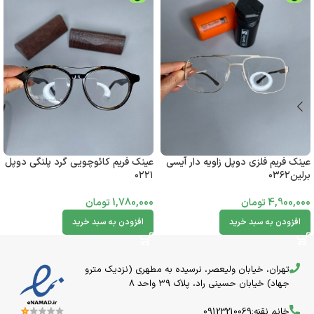
عینک فریم فلزی دوپل زاویه دار آیسی
عینک فریم کائوچویی گرد پلنگی دوپل
برلین۰۳۶۲
۰۲۲۱
4,900,000
تومان
1,780,000
تومان
افزودن به سبد خرید
افزودن به سبد خرید
تهران، خیابان ولیعصر، نرسیده به مطهری (نزدیک مترو
جهاد) خیابان حسینی راد، پلاک ۳۹ واحد 8
خانم نقنه:09123210069