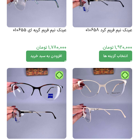
عینک نیم فریم گرد 010658
عینک نیم فریم گربه ای 010655
1,920,000
تومان
1,780,000
تومان
انتخاب گزینه ها
افزودن به سبد خرید