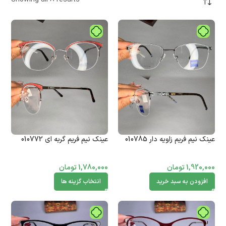
عینک نیم فریم زاویه دار 010785
عینک نیم فریم گربه ای 010772
1,920,000
تومان
1,780,000
تومان
افزودن به سبد خرید
انتخاب گزینه ها