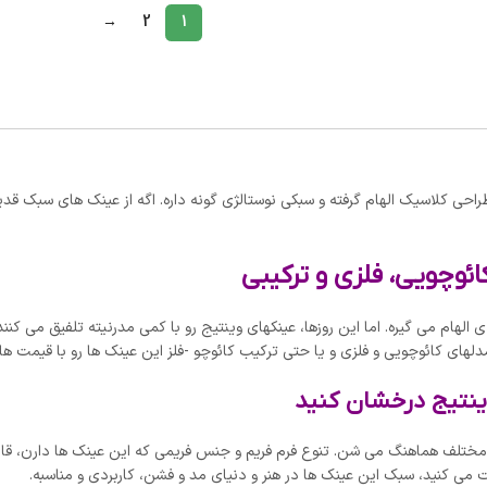
→
2
1
راحی کلاسیک الهام گرفته و سبکی نوستالژی گونه داره. اگه از عینک های سبک 
ائوچویی، فلزی و ترکیبی
 طراحی های دهه 50 و 60 میلادی الهام می گیره. اما این روزها، عینکهای وینتیج رو با کمی مدرنیته تلف
مدلهای کائوچویی و فلزی و یا حتی ترکیب کائوچو -فلز این عینک ها رو با قیمت ها
ینتیج درخشان کنید
ی مختلف هماهنگ می شن. تنوع فرم فریم و جنس فریمی که این عینک ها دارن، قاب
 می کنید، سبک این عینک ها در هنر و دنیای مد و فشن، کاربردی و مناسبه.