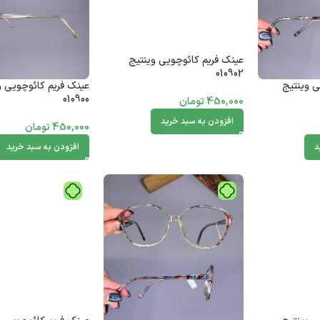
عینک فریم کائوچویی وینتیج
010902
ی وینتیج
عینک فریم کائوچویی و
010900
450,000
تومان
افزودن به سبد خرید
450,000
تومان
د
افزودن به سبد خرید