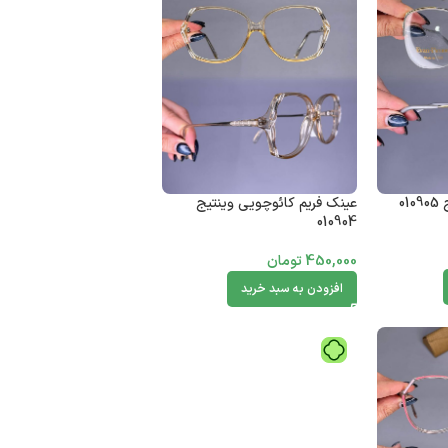
0
عینک فریم کائوچویی وینتیج
010904
450,000
تومان
افزودن به سبد خرید