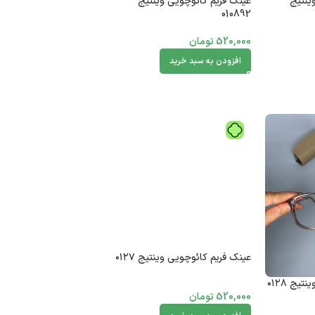
ینتیج
عینک فریم کائوچویی وینتیج
010892
520,000
تومان
افزودن به سبد خرید
عینک فریم کائوچویی وینتیج ۰۱۲۷
یج ۰۱۲۸
520,000
تومان