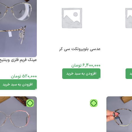
عدسی بلوپروتکت سی کر
عینک فریم فلزی وینتیج 10905
6,400,000
تومان
د
افزودن به سبد خرید
520,000
تومان
افزودن به سبد خرید