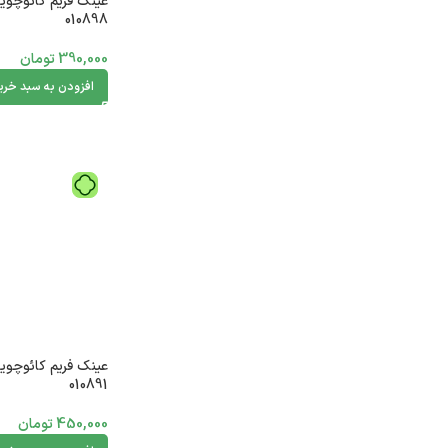
عینک فریم کائوچوی
010898
390,000
تومان
افزودن به سبد خری
عینک فریم کائوچوی
010891
450,000
تومان