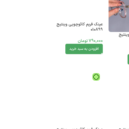
عینک فریم کائوچویی وینتیج
010899
ینتیج
790,000
تومان
افزودن به سبد خرید