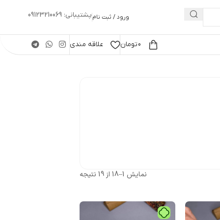
پشتیبانی: 09123210069
ورود / ثبت نام
0
تومان
علاقه مندی
نمایش 1–18 از 19 نتیجه