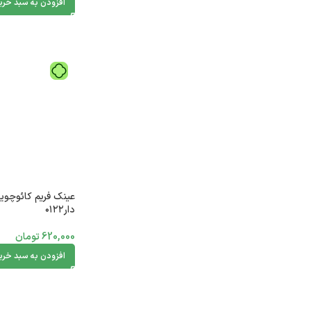
افزودن به سبد خری
عینک فریم کائوچویی
دار۰۱۲۲
620,000
تومان
افزودن به سبد خری