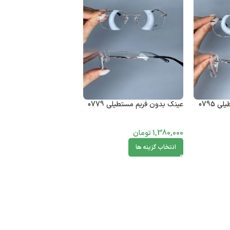
 0795
عینک بدون فریم مستطیلی 0779
1,380,000
تومان
انتخاب گزینه ها