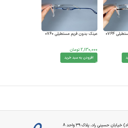
یلی 0764
عینک بدون فریم مستطیلی 0760
2,130,000
تومان
د
افزودن به سبد خرید
بان حسینی راد، پلاک ۳۹ واحد 8