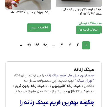
عینک فریم کائوچویی گربه ای
عینک ورزشی طبی 010102737
مات 010102743
1,780,000
تومان
اطلاعات بیشتر
انتخاب گزینه ها
→
97
96
95
…
4
3
2
1
عینک زنانه
جدیدترین مدل های فریم عینک زنانه
را می توانید از فروشگاه
” تهران عینک “
تهیه نمایید. این محصولات شامل سه
کالکشن «
عینک زنانه کائوچویی
» ، «
عینک زنانه بدون فریم
»
و «
عینک زنانه فلزی
» با بیش از ده ها مدل متنوع می باشد.
چگونه بهترین فریم عینک زنانه را