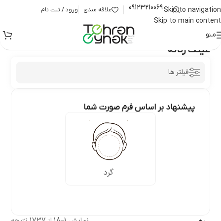
09123210069
Skip to navigation
علاقه مندی
ورود / ثبت نام
Skip to main content
منو
خانه
/
عینک زنانه
عینک زنانه
فیلتر ها
پیشنهاد بر اساس فرم صورت شما
گرد
نمایش 1–18 از 1737 نتیجه