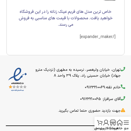
خاص ترین مدل های فریم عینک زنانه را در این فروشگاه
خواهید یافت. محصولات با قیمت های مناسبی به فروش
می رسند.
[/expander_maker]
تهران، خیابان ولیعصر، نرسیده به مطهری (نزدیک مترو
جهاد) خیابان حسینی راد، پلاک ۳۹ واحد 8
خانم نقنه:09123210069
آقای سرافراز: 09123210065
جهت بازدید حضوری حتما تماس بگیرید.
منو
خانه
فروشگاه
حساب کاربری من
سبد خرید