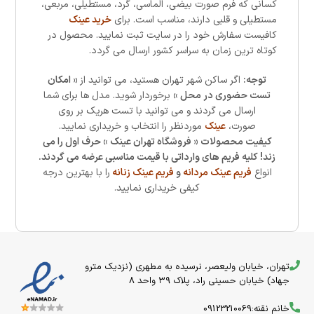
کسانی که فرم صورت بیضی، الماسی، گرد، مستطیلی، مربعی،
مستطیلی و قلبی دارند، مناسب است. برای
خرید عینک
کافیست سفارش خود را در سایت ثبت نمایید. محصول در
کوتاه ترین زمان به سراسر کشور ارسال می گردد.
توجه:
اگر ساکن شهر تهران هستید، می توانید از
« امکان
تست حضوری در محل »
برخوردار شوید. مدل ها برای شما
ارسال می گردند و می توانید با تست هریک بر روی
صورت،
عینک
موردنظر را انتخاب و خریداری نمایید.
کیفیت محصولات « فروشگاه تهران عینک » حرف اول را می
زند! کلیه فریم های وارداتی با قیمت مناسبی عرضه می گردند.
انواع
فریم عینک مردانه
و
فریم عینک زنانه
را با بهترین درجه
کیفی خریداری نمایید.
تهران، خیابان ولیعصر، نرسیده به مطهری (نزدیک مترو
جهاد) خیابان حسینی راد، پلاک ۳۹ واحد 8
خانم نقنه:09123210069