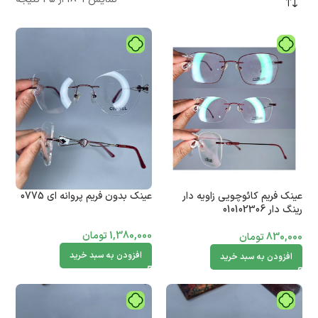
عینک فریم کائوچویی زاویه دار
عینک بدون فریم پروانه ای 0775
رینگ دار 010102306
1,380,000
تومان
830,000
تومان
افزودن به سبد خرید
افزودن به سبد خرید