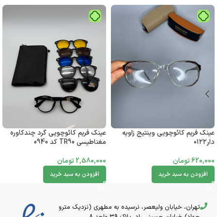
عینک فریم کائوچویی گرد چندکاوره
عینک فریم کائوچویی وینتیج زاویه
مغناطیسی TR90 کد 0940
دار۰۱۲۲
2,580,000
تومان
620,000
تومان
افزودن به سبد خرید
افزودن به سبد خرید
تهران، خیابان ولیعصر، نرسیده به مطهری (نزدیک مترو
جهاد) خیابان حسینی راد، پلاک ۳۹ واحد 8