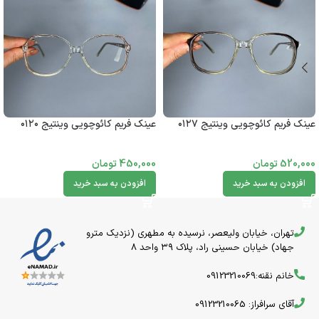
عینک فریم کائوچویی وینتیج ۰۱۲۷
عینک فریم کائوچویی وینتیج ۰۱۲۰
520,000
تومان
450,000
تومان
افزودن به سبد خرید
افزودن به سبد خرید
تهران، خیابان ولیعصر، نرسیده به مطهری (نزدیک مترو
جهاد) خیابان حسینی راد، پلاک ۳۹ واحد 8
خانم نقنه:09123210069
آقای سرافراز: 09123210065