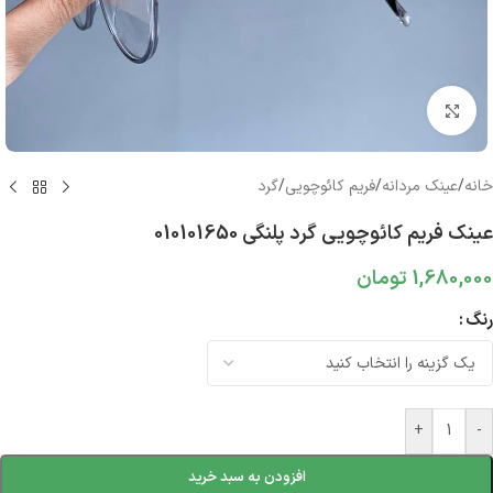
بزرگنمایی تصویر
خانه
/
عینک مردانه
/
فریم کائوچویی
/
گرد
عینک فریم کائوچویی گرد پلنگی 010101650
1,680,000
تومان
رنگ
+
-
افزودن به سبد خرید