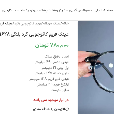
صفحه اصلی
محصولات
پیگیری سفارش
مقالات
پشتیبانی
درباره ما
حساب کاربری
خانه
/
عینک مردانه
/
فریم کائوچویی
/
گرد
/
عینک فریم ک
عینک فریم کائوچویی گرد پلنگی 010101628
780,000
تومان
ابعاد دقیق عینک
عرض عدسی 49 میلیمتر
پل بینی 21 میلیمتر
طول دسته 145 میلیمتر
عرض کلی فریم 138 میلیمتر
ارتفاع فریم 49 میلیمتر
سایز متوسط
در انبار موجود نمی باشد
افزودن به علاقه مندی