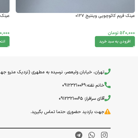
عینک فریم کائوچویی وینتیج ۰۱۲۷
عینک ف
520,000
تومان
0,000
افزودن به سبد خرید
انتخ
تهران، خیابان ولیعصر، نرسیده به مطهری (نزدیک مترو جهاد) خیا
خانم نقنه:09123210069
آقای سرافراز: 09123210065
جهت بازدید حضوری حتما تماس بگیرید.