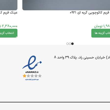
ریم کائوچویی گربه ای ۰۹۲۱
عینک فریم کائو
1,98
تومان
2,380,000
ت
اب گزینه ها
انتخاب گزین
بان حسینی راد، پلاک ۳۹ واحد 8