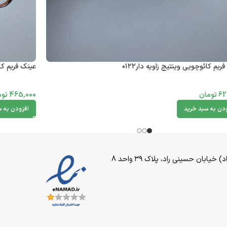
ریم کائوچویی وینتیج زاویه دار۰۱۲۲
عینک فریم کائ
62
تومان
465,000
توم
ودن به سبد خرید
افزودن به س
بان حسینی راد، پلاک ۳۹ واحد 8