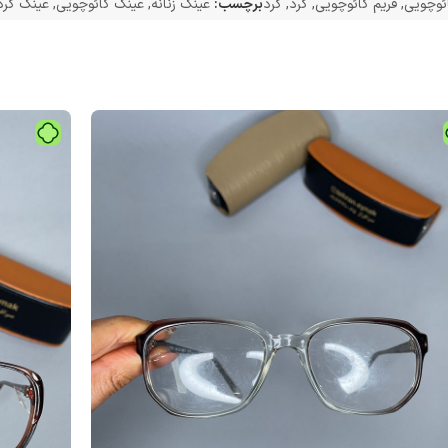
ئوچویی
,
فریم کائوچویی
,
گرد
,
گرد
برچسب:
عینک زنانه
,
عینک کائوچویی
,
عینک گرد