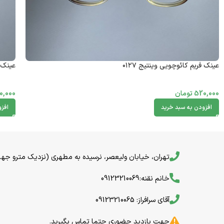
عینک فریم کائوچویی وینتیج ۰۱۲۷
عینک ف
520,000
تومان
0,000
افزودن به سبد خرید
افز
تهران، خیابان ولیعصر، نرسیده به مطهری (نزدیک مترو جهاد) خیا
خانم نقنه:09123210069
آقای سرافراز: 09123210065
جهت بازدید حضوری حتما تماس بگیرید.