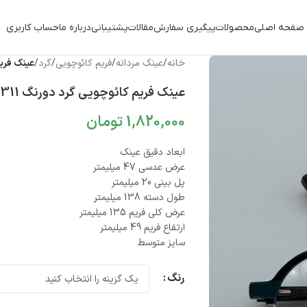
صفحه اصلی
محصولات
پیگیری سفارش
مقالات
پشتیبانی
درباره ما
حساب کاربری
خانه
/
عینک مردانه
/
فریم کائوچویی
/
گرد
/
عینک فریم ک
عینک فریم کائوچویی گرد دورنگ 010101311
1,820,000
تومان
ابعاد دقیق عینک
عرض عدسی 47 میلیمتر
پل بینی 20 میلیمتر
طول دسته 138 میلیمتر
عرض کلی فریم 135 میلیمتر
ارتفاع فریم 49 میلیمتر
سایز متوسط
رنگ