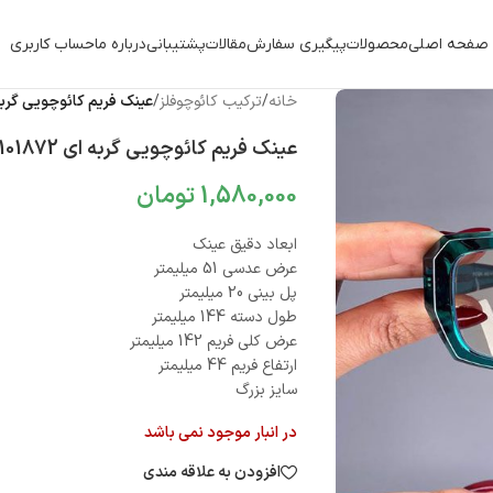
صفحه اصلی
محصولات
پیگیری سفارش
مقالات
پشتیبانی
درباره ما
حساب کاربری
خانه
/
ترکیب کائوچوفلز
/
عینک فریم کائوچویی گربه ای 1872
عینک فریم کائوچویی گربه ای 010101872
1,580,000
تومان
ابعاد دقیق عینک
عرض عدسی 51 میلیمتر
پل بینی 20 میلیمتر
طول دسته 144 میلیمتر
عرض کلی فریم 142 میلیمتر
ارتفاع فریم 44 میلیمتر
سایز بزرگ
در انبار موجود نمی باشد
افزودن به علاقه مندی