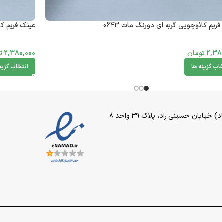
ریم کائوچویی گربه ای دورنگ مات 0643
عینک فریم کائ
2,38
تومان
2,380,000
ت
اب گزینه ها
انتخاب گزین
بان حسینی راد، پلاک ۳۹ واحد 8