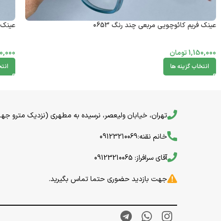
عینک فریم کائوچویی مربعی چند رنگ 0653
عینک ف
1,150,000
تومان
0,000
انتخاب گزینه ها
انتخ
تهران، خیابان ولیعصر، نرسیده به مطهری (نزدیک مترو جهاد) خیا
خانم نقنه:09123210069
آقای سرافراز: 09123210065
جهت بازدید حضوری حتما تماس بگیرید.