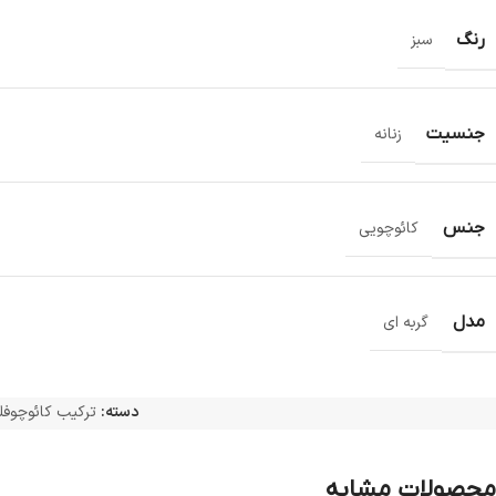
رنگ
سبز
جنسیت
زنانه
جنس
کائوچویی
مدل
گربه ای
دسته:
ترکیب کائوچوفلز
محصولات مشابه