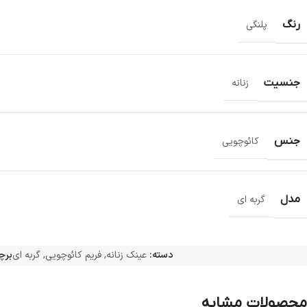
رنگ
پلنگی
جنسیت
زنانه
جنس
کائوچویی
مدل
گربه ای
دسته:
عینک زنانه
,
فریم کائوچویی
,
گربه ای
برچ
محصولات مشابه