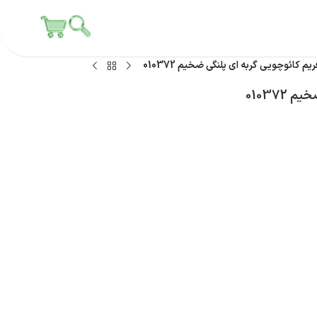
م کائوچویی گربه ای پلنگی ضخیم 010372
01037