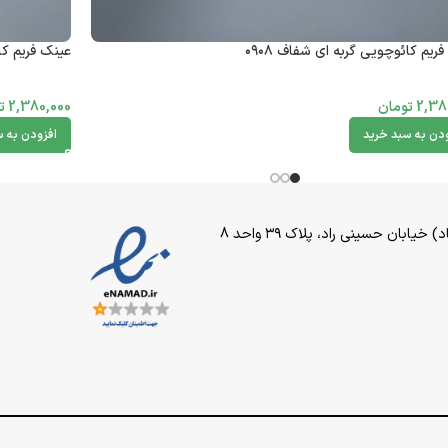
ریم کائوچویی گربه ای شفاف ۰۹۰۸
عینک فریم کائ
2,38
تومان
2,380,000
ت
ودن به سبد خرید
افزودن به س
بان حسینی راد، پلاک ۳۹ واحد 8