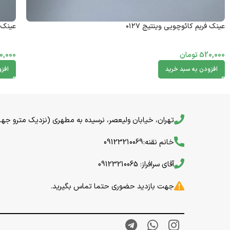
عینک فریم کائوچویی وینتیج ۰۱۲۷
عینک ف
520,000
تومان
0,000
افزودن به سبد خرید
افز
تهران، خیابان ولیعصر، نرسیده به مطهری (نزدیک مترو جهاد) خیا
خانم نقنه:09123210069
آقای سرافراز: 09123210065
جهت بازدید حضوری حتما تماس بگیرید.