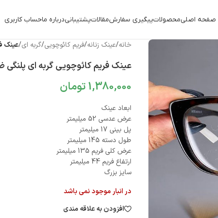
صفحه اصلی
محصولات
پیگیری سفارش
مقالات
پشتیبانی
درباره ما
حساب کاربری
خانه
/
عینک زنانه
/
فریم کائوچویی
/
گربه ای
/
عینک فری
عینک فریم کائوچویی گربه ای پلنگی ضخیم 2
1,380,000
تومان
ابعاد عینک
عرض عدسی 52 میلیمتر
پل بینی 17 میلیمتر
طول دسته 145 میلیمتر
عرض کلی فریم 135 میلیمتر
ارتفاع فریم 44 میلیمتر
سایز بزرگ
در انبار موجود نمی باشد
افزودن به علاقه مندی