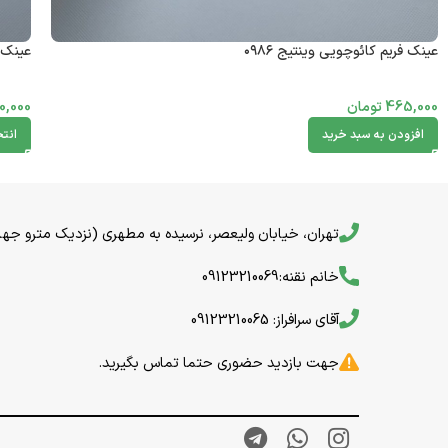
عینک فریم کائوچویی وینتیج ۰۹۸۶
عینک ف
465,000
تومان
0,000
افزودن به سبد خرید
انتخ
تهران، خیابان ولیعصر، نرسیده به مطهری (نزدیک مترو جهاد) خیا
خانم نقنه:09123210069
آقای سرافراز: 09123210065
جهت بازدید حضوری حتما تماس بگیرید.