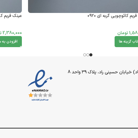
ریم کائوچویی گربه ای ۰۹۲۰
عینک فریم کائ
1,58
تومان
2,380,000
ت
اب گزینه ها
افزودن به س
بان حسینی راد، پلاک ۳۹ واحد 8