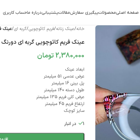
صفحه اصلی
محصولات
پیگیری سفارش
مقالات
پشتیبانی
درباره ما
حساب کاربری
خانه
/
عینک زنانه
/
فریم کائوچویی
/
گربه ای
/
عینک فر
عینک فریم کائوچویی گربه ای دورنگ کوچ
2,380,000
تومان
ابعاد عینک
عرض عدسی 51 میلیمتر
پل بینی 16 میلیمتر
طول دسته 140 میلیمتر
عرض کلی فریم 135 میلیمتر
ارتفاع فریم 45 میلیمتر
سایز کوچک
1 در انبار
افزود