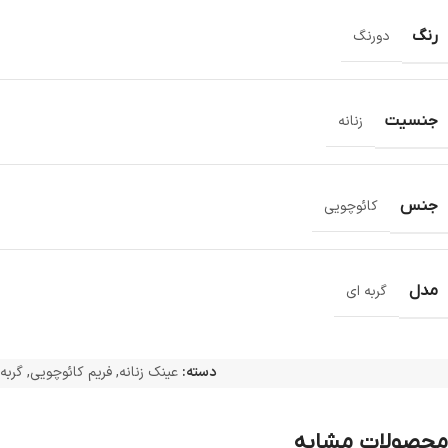
رنگ
دورنگ
جنسیت
زنانه
جنس
کائوچویی
مدل
گربه ای
دسته:
عینک زنانه
,
فریم کائوچویی
,
گربه
محصولات مشابه