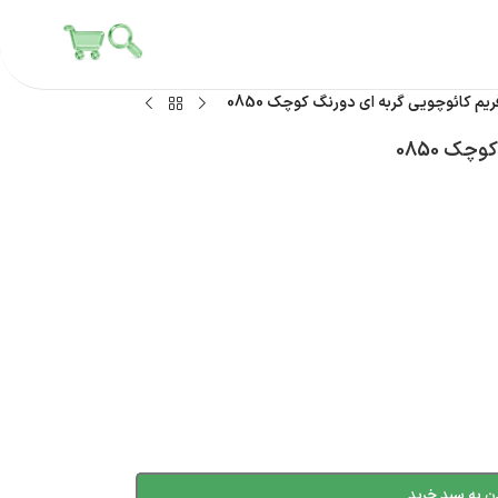
یم کائوچویی گربه ای دورنگ کوچک 0850
ک 0850
ن به سبد خرید