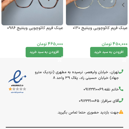
عینک فریم کائوچویی وینتیج ۰۱۲۰
عینک فریم کائوچویی وینتیج ۰۹۸۶
450,000
تومان
465,000
تومان
افزودن به سبد خرید
افزودن به سبد خرید
تهران، خیابان ولیعصر، نرسیده به مطهری (نزدیک مترو
جهاد) خیابان حسینی راد، پلاک ۳۹ واحد 8
خانم نقنه:09123210069
آقای سرافراز: 09123210065
جهت بازدید حضوری حتما تماس بگیرید.