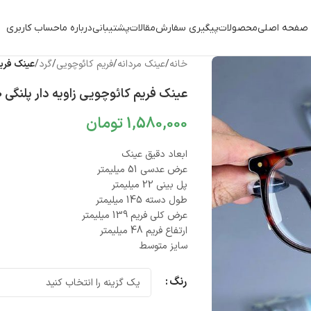
صفحه اصلی
محصولات
پیگیری سفارش
مقالات
پشتیبانی
درباره ما
حساب کاربری
خانه
/
عینک مردانه
/
فریم کائوچویی
/
گرد
/
عینک فریم ک
عینک فریم کائوچویی زاویه دار پلنگی 010101590
1,580,000
تومان
ابعاد دقیق عینک
عرض عدسی 51 میلیمتر
پل بینی 22 میلیمتر
طول دسته 145 میلیمتر
عرض کلی فریم 139 میلیمتر
ارتفاع فریم 48 میلیمتر
سایز متوسط
رنگ