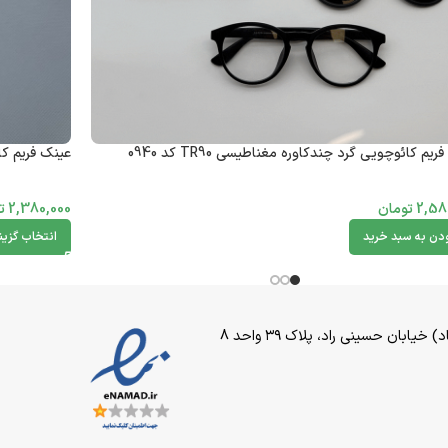
یم کائوچویی گرد چندکاوره مغناطیسی TR90 کد 0940
عینک فریم کائو
2,58
تومان
2,380,000
ت
ودن به سبد خرید
انتخاب گزین
بان حسینی راد، پلاک ۳۹ واحد 8