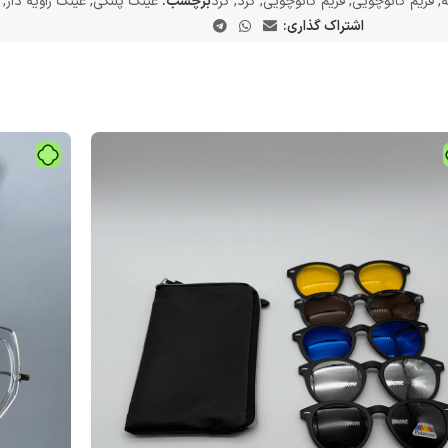
ه
,
فریم کائوچویی
,
فریم کائوچویی
,
گرد
,
گرد
برچسب:
عینک پلنگی
,
عینک زاویه دار
,
اشتراک گذاری: