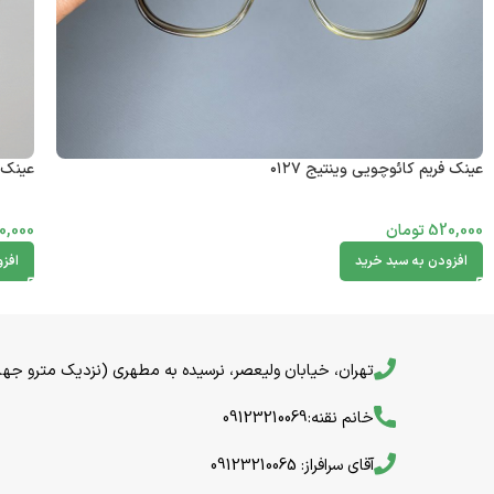
عینک فریم کائوچویی وینتیج ۰۱۲۷
عینک فر
520,000
تومان
0,000
افزودن به سبد خرید
افز
تهران، خیابان ولیعصر، نرسیده به مطهری (نزدیک مترو جهاد) خیا
خانم نقنه:09123210069
آقای سرافراز: 09123210065