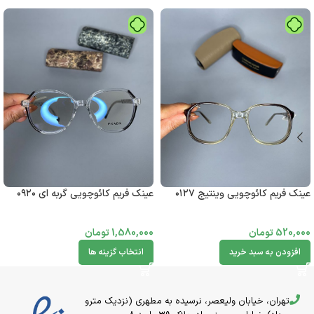
عینک فریم کائوچویی وینتیج ۰۱۲۷
عینک فریم کائوچویی گربه ای ۰۹۲۰
520,000
تومان
1,580,000
تومان
افزودن به سبد خرید
انتخاب گزینه ها
تهران، خیابان ولیعصر، نرسیده به مطهری (نزدیک مترو