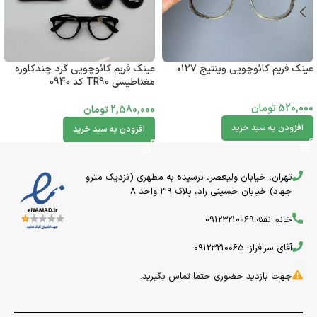
عینک فریم کائوچویی گرد چندکاوره
عینک فریم کائوچویی وینتیج ۰۱۲۷
مغناطیسی TR90 کد 0940
520,000
تومان
2,580,000
تومان
افزودن به سبد خرید
افزودن به سبد خرید
تهران، خیابان ولیعصر، نرسیده به مطهری (نزدیک مترو
جهاد) خیابان حسینی راد، پلاک ۳۹ واحد 8
خانم نقنه:09123210069
آقای سرافراز: 09123210065
جهت بازدید حضوری حتما تماس بگیرید.