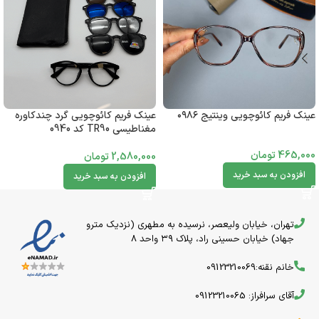
عینک فریم کائوچویی گرد چندکاوره
عینک فریم کائوچویی وینتیج ۰۹۸۶
مغناطیسی TR90 کد 0940
465,000
تومان
2,580,000
تومان
افزودن به سبد خرید
افزودن به سبد خرید
تهران، خیابان ولیعصر، نرسیده به مطهری (نزدیک مترو
جهاد) خیابان حسینی راد، پلاک ۳۹ واحد 8
خانم نقنه:09123210069
آقای سرافراز: 09123210065