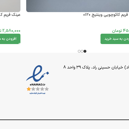
ریم کائوچویی وینتیج ۰۱۲۰
عینک فریم کائوچ
45
تومان
2,580,000
ت
ودن به سبد خرید
افزودن به س
بان حسینی راد، پلاک ۳۹ واحد 8