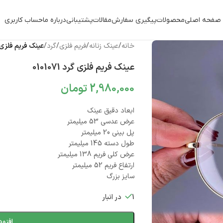
صفحه اصلی
محصولات
پیگیری سفارش
مقالات
پشتیبانی
درباره ما
حساب کاربری
خانه
/
عینک زنانه
/
فریم فلزی
/
گرد
/
عینک فریم فلزی گرد 1
عینک فریم فلزی گرد 0101071
2,980,000
تومان
ابعاد دقیق عینک
عرض عدسی 53 میلیمتر
پل بینی 20 میلیمتر
طول دسته 145 میلیمتر
عرض کلی فریم 138 میلیمتر
ارتفاع فریم 52 میلیمتر
سایز بزرگ
1 در انبار
افزود