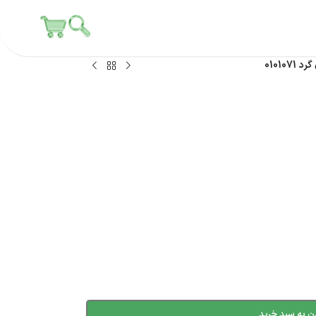
010107
ن به سبد خرید