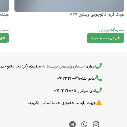
عینک فریم کائوچویی وینتیج ۰۱۲۷
عینک ف
520,000
تومان
0,000
افزودن به سبد خرید
افز
تهران، خیابان ولیعصر، نرسیده به مطهری (نزدیک مترو جهاد) خیا
خانم نقنه:09123210069
آقای سرافراز: 09123210065
جهت بازدید حضوری حتما تماس بگیرید.