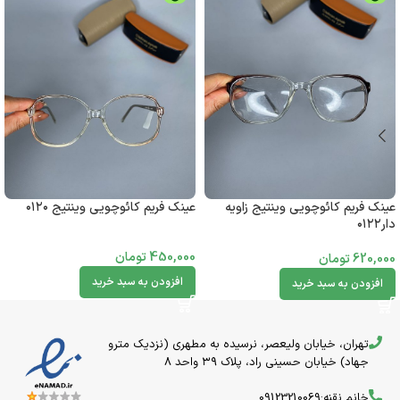
عینک فریم کائوچویی وینتیج زاویه
عینک فریم کائوچویی وینتیج ۰۱۲۰
دار۰۱۲۲
450,000
تومان
620,000
تومان
افزودن به سبد خرید
افزودن به سبد خرید
تهران، خیابان ولیعصر، نرسیده به مطهری (نزدیک مترو
جهاد) خیابان حسینی راد، پلاک ۳۹ واحد 8
خانم نقنه:09123210069