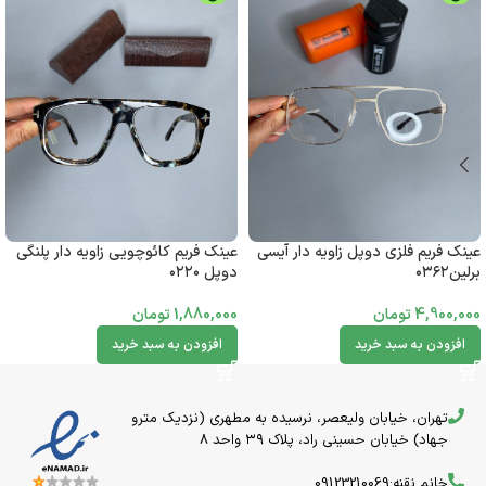
عینک فریم فلزی دوپل زاویه دار آیسی
عینک فریم کائوچویی زاویه دار پلنگی
برلین۰۳۶۲
دوپل ۰۲۲۰
4,900,000
تومان
1,880,000
تومان
افزودن به سبد خرید
افزودن به سبد خرید
تهران، خیابان ولیعصر، نرسیده به مطهری (نزدیک مترو
جهاد) خیابان حسینی راد، پلاک ۳۹ واحد 8
خانم نقنه:09123210069