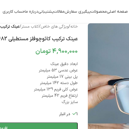
صفحه اصلی
محصولات
پیگیری سفارش
مقالات
پشتیبانی
درباره ما
حساب کاربری
خانه
/
ویژگی های خاص
/
کلاب مستر
/
عینک ترکیب کائ
عینک ترکیب کائوچوفلز مستطیلی 010102682
4,900,000
تومان
ابعاد دقیق عینک
عرض عدسی 53 میلیمتر
پل بینی 17 میلیمتر
طول دسته 142 میلیمتر
عرض کلی فریم 139 میلیمتر
ارتفاع فریم 42 میلیمتر
سایز بزرگ
1 در انبار
افزود