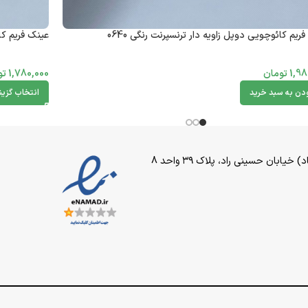
ریم کائوچویی دوپل زاویه دار ترنسپرنت رنگی 0640
عینک فریم کا
1,98
تومان
1,780,000
تو
ودن به سبد خرید
انتخاب گزین
بان حسینی راد، پلاک ۳۹ واحد 8