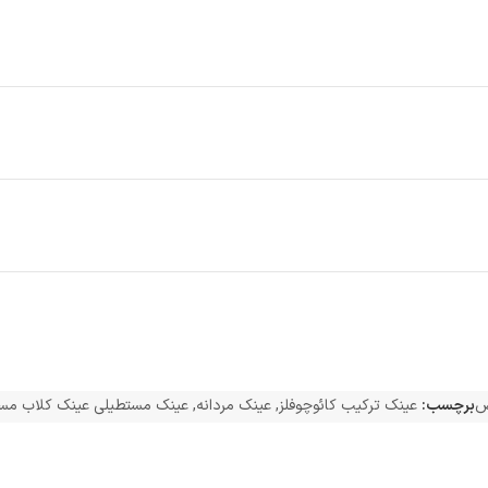
ص
برچسب:
عینک ترکیب کائوچوفلز
,
عینک مردانه
,
عینک مستطیلی عینک کلاب مست