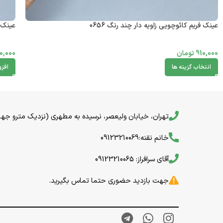
عینک فریم کائوچویی زاویه دار چند رنگ 0656
عینک ف
910,000
تومان
0,000
انتخاب گزینه ها
افز
تهران، خیابان ولیعصر، نرسیده به مطهری (نزدیک مترو جهاد) خیا
خانم نقنه:09123210069
آقای سرافراز: 09123210065
جهت بازدید حضوری حتما تماس بگیرید.