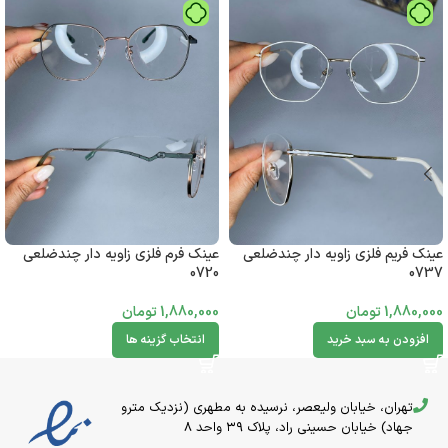
عینک فریم فلزی زاویه دار چندضلعی
عینک فرم فلزی زاویه دار چندضلعی
0720
0737
1,880,000
تومان
1,880,000
تومان
افزودن به سبد خرید
انتخاب گزینه ها
تهران، خیابان ولیعصر، نرسیده به مطهری (نزدیک مترو
جهاد) خیابان حسینی راد، پلاک ۳۹ واحد 8