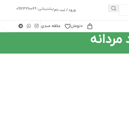
پشتیبانی: 09123210069
ورود / ثبت نام
0
تومان
علاقه مندی
مردانه