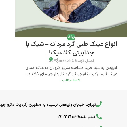
وبلاگ
انواع عینک طبی گرد مردانه – شیک با
جذابیتی کلاسیک!
0
ارسال توسط
arazSEO
افزودن به سبد خرید مشاهده سریع افزودن به علاقه مندی
عینک فریم ترکیب کائوچو فلز گرد کاوردار جیوه ای 01078 ...
ادامه مطلب
تهران، خیابان ولیعصر، نرسیده به مطهری (نزدیک مترو جهاد) خیا
خانم نقنه:09123210069