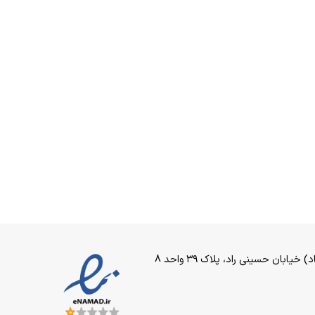
بان حسینی راد، پلاک ۳۹ واحد 8