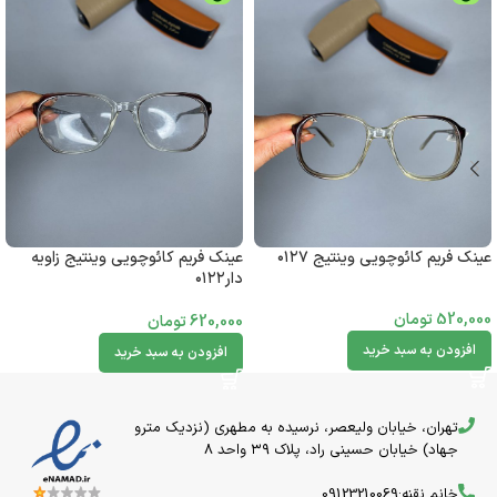
عینک فریم کائوچویی وینتیج ۰۱۲۷
عینک فریم کائوچویی وینتیج زاویه
دار۰۱۲۲
520,000
تومان
620,000
تومان
افزودن به سبد خرید
افزودن به سبد خرید
تهران، خیابان ولیعصر، نرسیده به مطهری (نزدیک مترو
جهاد) خیابان حسینی راد، پلاک ۳۹ واحد 8
خانم نقنه:09123210069