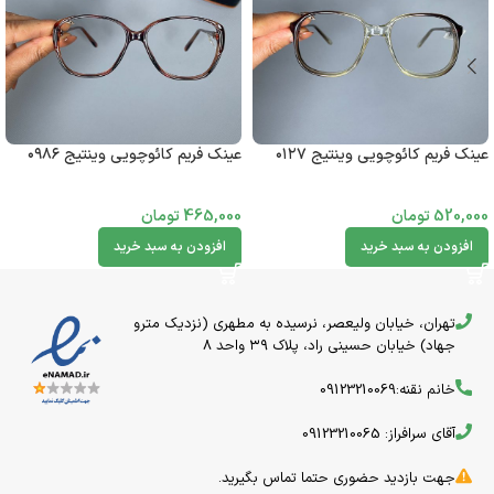
عینک فریم کائوچویی وینتیج ۰۱۲۷
عینک فریم کائوچویی وینتیج ۰۹۸۶
520,000
تومان
465,000
تومان
افزودن به سبد خرید
افزودن به سبد خرید
تهران، خیابان ولیعصر، نرسیده به مطهری (نزدیک مترو
جهاد) خیابان حسینی راد، پلاک ۳۹ واحد 8
خانم نقنه:09123210069
آقای سرافراز: 09123210065
جهت بازدید حضوری حتما تماس بگیرید.