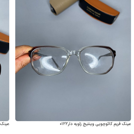
عینک فریم کائوچویی وینتیج زاویه دار۰۱۲۲
عینک ف