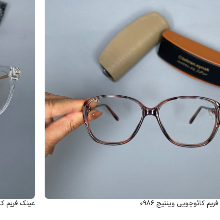
ریم کائوچویی وینتیج ۰۹۸۶
عینک فریم کائ