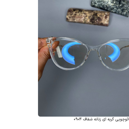
وچویی گربه ای زنانه شفاف ۰۹۰۴
عینک فریم کائوچویی گ