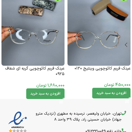
عینک فریم کائوچویی وینتیج ۰۱۲۰
عینک فریم کائوچویی گربه ای شفاف
۰۹۲۵
450,000
تومان
1,680,000
تومان
افزودن به سبد خرید
افزودن به سبد خرید
تهران، خیابان ولیعصر، نرسیده به مطهری (نزدیک مترو
جهاد) خیابان حسینی راد، پلاک ۳۹ واحد 8
خانم نقنه:09123210069