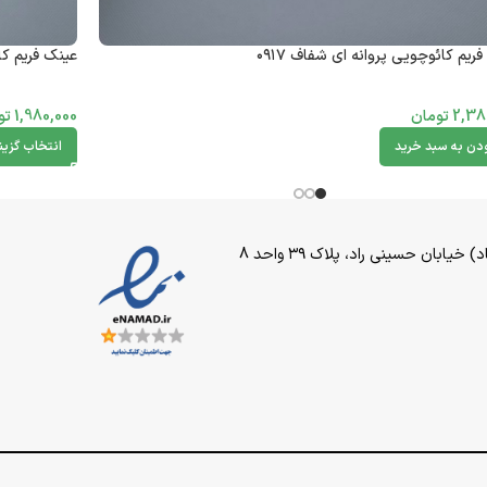
ریم کائوچویی پروانه ای شفاف ۰۹۱۷
عینک فریم کائو
2,38
تومان
1,980,000
تو
ودن به سبد خرید
انتخاب گزین
بان حسینی راد، پلاک ۳۹ واحد 8