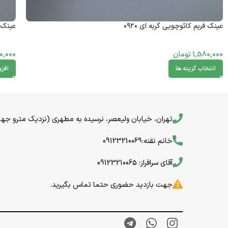
عینک فریم کائوچویی گربه ای ۰۹۲۰
عینک ف
1,580,000
تومان
0,000
انتخاب گزینه ها
افز
تهران، خیابان ولیعصر، نرسیده به مطهری (نزدیک مترو جهاد) خیا
خانم نقنه:09123210069
آقای سرافراز: 09123210065
جهت بازدید حضوری حتما تماس بگیرید.