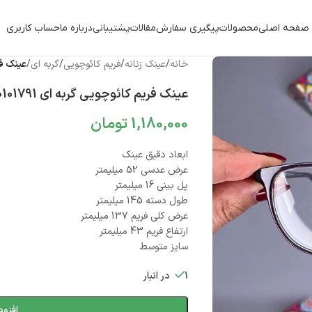
صفحه اصلی
محصولات
پیگیری سفارش
مقالات
پشتیبانی
درباره ما
حساب کاربری
خانه
/
عینک زنانه
/
فریم کائوچویی
/
گربه ای
/
عینک فریم
عینک فریم کائوچویی گربه ای 010101791
1,180,000
تومان
ابعاد دقیق عینک
عرض عدسی 52 میلیمتر
پل بینی 16 میلیمتر
طول دسته 145 میلیمتر
عرض کلی فریم 137 میلیمتر
ارتفاع فریم 43 میلیمتر
سایز متوسط
1 در انبار
افزود