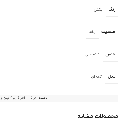
رنگ
بنفش
جنسیت
زنانه
جنس
کائوچویی
مدل
گربه ای
دسته:
عینک زنانه
,
فریم کائوچوی
محصولات مشابه