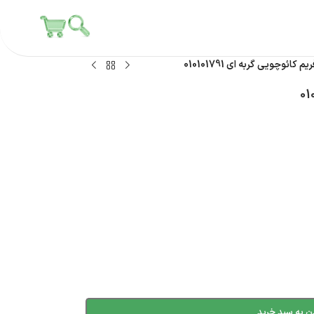
 کائوچویی گربه ای 010101791
ن به سبد خرید