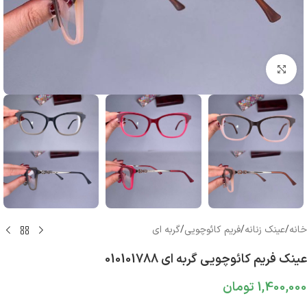
بزرگنمایی تصویر
خانه
/
عینک زنانه
/
فریم کائوچویی
/
گربه ای
عینک فریم کائوچویی گربه ای 010101788
1,400,000
تومان