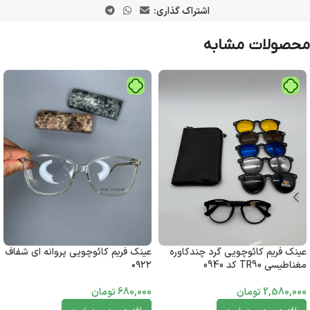
اشتراک گذاری:
محصولات مشابه
عینک فریم کائوچویی گرد چندکاوره
عینک فریم کائوچویی پروانه ای شفاف
مغناطیسی TR90 کد 0940
۰۹۲۲
2,580,000
تومان
680,000
تومان