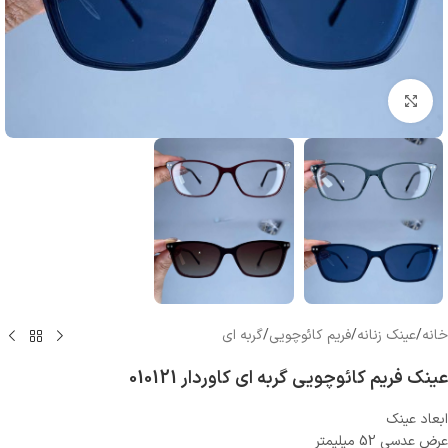
بزرگنمایی تصویر
خانه
/
عینک زنانه
/
فریم کائوچویی
/
گربه ای
عینک فریم کائوچویی گربه ای کاوردار 010121
ابعاد عینک
عرض عدسی 52 میلیمتر