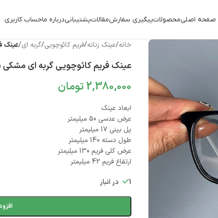
صفحه اصلی
محصولات
پیگیری سفارش
مقالات
پشتیبانی
درباره ما
حساب کاربری
خانه
/
عینک زنانه
/
فریم کائوچویی
/
گربه ای
/
عینک فر
عینک فریم کائوچویی گربه ای مشکی 0685
2,380,000
تومان
ابعاد عینک
عرض عدسی 50 میلیمتر
پل بینی 17 میلیمتر
طول دسته 140 میلیمتر
عرض کلی فریم 130 میلیمتر
ارتفاع فریم 42 میلیمتر
1 در انبار
افزود