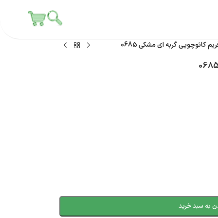
یم کائوچویی گربه ای مشکی 0685
ن به سبد خرید