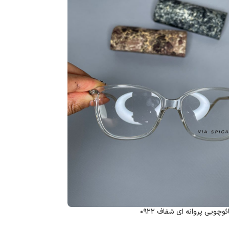
وچویی پروانه ای شفاف ۰۹۲۲
عینک فریم کائوچویی گر