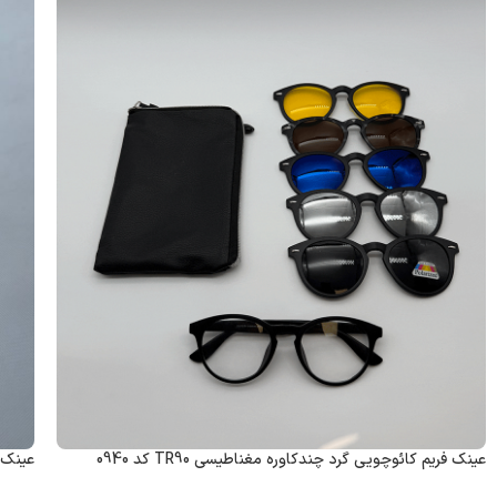
عینک فریم کائوچویی گرد چندکاوره مغناطیسی TR90 کد 0940
عینک ف