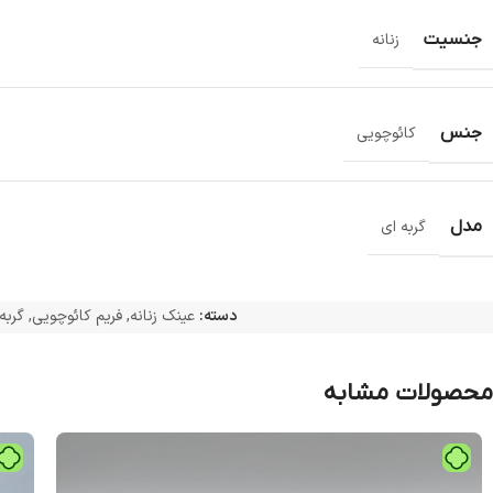
جنسیت
زنانه
جنس
کائوچویی
مدل
گربه ای
دسته:
عینک زنانه
,
فریم کائوچویی
,
گربه
محصولات مشابه