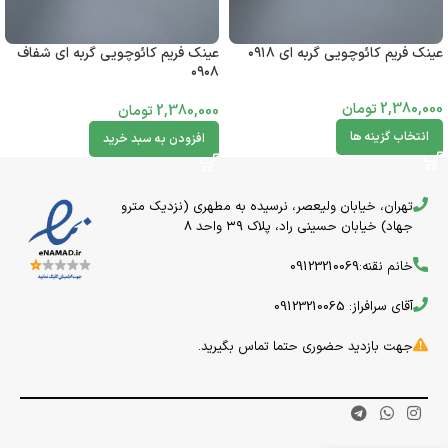
عینک فریم کائوچویی گربه ای ۰۹۱۸
عینک فریم کائوچویی گربه ای شفاف
۰۹۰۸
2,380,000
تومان
2,380,000
تومان
انتخاب گزینه ها
افزودن به سبد خرید
تهران، خیابان ولیعصر، نرسیده به مطهری (نزدیک مترو
جهاد) خیابان حسینی راد، پلاک ۳۹ واحد 8
خانم نقنه:09123210069
آقای سرافراز: 09123210065
جهت بازدید حضوری حتما تماس بگیرید.