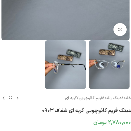
بزرگنمایی تصویر
خانه
/
عینک زنانه
/
فریم کائوچویی
/
گربه ای
عینک فریم کائوچویی گربه ای شفاف ۰۹۰۳
2,780,000
تومان