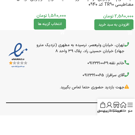
مغناطیسی TR90 کد 0940
1,580,000
تومان
2,580,000
تومان
انتخاب گزینه ها
افزودن به سبد خرید
تهران، خیابان ولیعصر، نرسیده به مطهری (نزدیک مترو
جهاد) خیابان حسینی راد، پلاک ۳۹ واحد 8
خانم نقنه:09123210069
آقای سرافراز: 09123210065
جهت بازدید حضوری حتما تماس بگیرید.
منو
خانه
فروشگاه
حساب کاربری من
سبد خرید