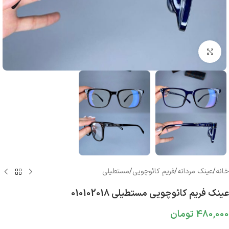
بزرگنمایی تصویر
خانه
/
عینک مردانه
/
فریم کائوچویی
/
مستطیلی
عینک فریم کائوچویی مستطیلی 010102018
480,000
تومان