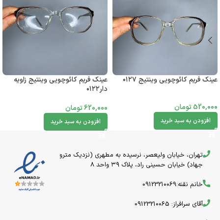
عینک فریم کائوچویی وینتیج ۰۱۲۷
عینک فریم کائوچویی وینتیج زاویه
دار۰۱۲۲
520,000
تومان
620,000
تومان
افزودن به سبد خرید
افزودن به سبد خرید
تهران، خیابان ولیعصر، نرسیده به مطهری (نزدیک مترو
جهاد) خیابان حسینی راد، پلاک ۳۹ واحد 8
خانم نقنه:09123210069
آقای سرافراز: 09123210065