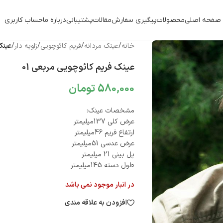
صفحه اصلی
محصولات
پیگیری سفارش
مقالات
پشتیبانی
درباره ما
حساب کاربری
خانه
/
عینک مردانه
/
فریم کائوچویی
/
زاویه دار
/
عینک
عینک فریم کائوچویی مربعی 01
580,000
تومان
مشخصات عینک:
عرض کلی 137میلیمتر
ارتفاع فریم 46میلیمتر
عرض عدسی 51میلیمتر
پل بینی 21 میلیمتر
طول دسته 145میلیمتر
در انبار موجود نمی باشد
افزودن به علاقه مندی