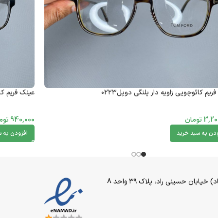
ریم کائوچویی زاویه دار پلنگی دوپل۰۲۲۳
عینک فریم کائ
3,20
تومان
940,000
توم
ودن به سبد خرید
افزودن به س
بان حسینی راد، پلاک ۳۹ واحد 8