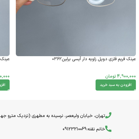
عینک فریم فلزی دوپل زاویه دار آیسی برلین۰۳۶۲
عینک ف
4,900,000
تومان
0,000
افزودن به سبد خرید
افز
تهران، خیابان ولیعصر، نرسیده به مطهری (نزدیک مترو جهاد) خیا
خانم نقنه:09123210069