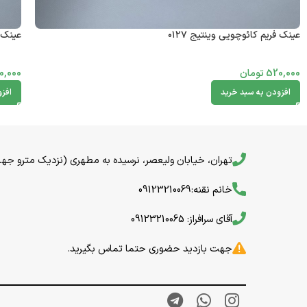
عینک فریم کائوچویی وینتیج ۰۱۲۷
عینک ف
520,000
تومان
0,000
افزودن به سبد خرید
افز
تهران، خیابان ولیعصر، نرسیده به مطهری (نزدیک مترو جهاد) خیا
خانم نقنه:09123210069
آقای سرافراز: 09123210065
جهت بازدید حضوری حتما تماس بگیرید.