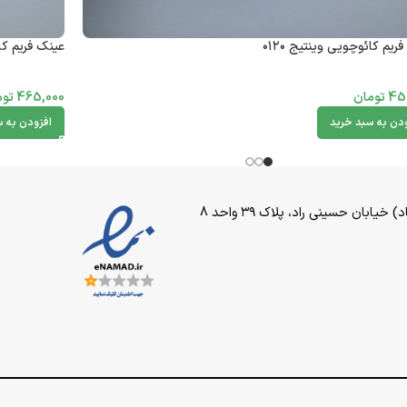
ریم کائوچویی وینتیج ۰۱۲۰
عینک فریم کائ
45
تومان
465,000
توم
ودن به سبد خرید
افزودن به س
بان حسینی راد، پلاک ۳۹ واحد 8