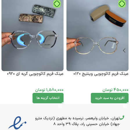
عینک فریم کائوچویی وینتیج ۰۱۲۰
عینک فریم کائوچویی گربه ای ۰۹۲۰
450,000
تومان
1,580,000
تومان
افزودن به سبد خرید
انتخاب گزینه ها
تهران، خیابان ولیعصر، نرسیده به مطهری (نزدیک مترو
جهاد) خیابان حسینی راد، پلاک ۳۹ واحد 8