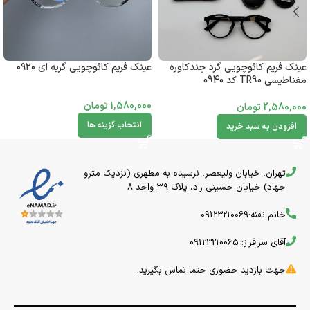
عینک فریم کائوچویی گرد چندکاوره
عینک فریم کائوچویی گربه ای ۰۹۲۰
مغناطیسی TR90 کد 0940
1,580,000
تومان
2,580,000
تومان
انتخاب گزینه ها
افزودن به سبد خرید
تهران، خیابان ولیعصر، نرسیده به مطهری (نزدیک مترو
جهاد) خیابان حسینی راد، پلاک ۳۹ واحد 8
خانم نقنه:09123210069
آقای سرافراز: 09123210065
جهت بازدید حضوری حتما تماس بگیرید.