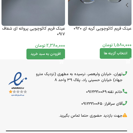
عینک فریم کائوچویی گربه ای ۰۹۲۰
عینک فریم کائوچویی پروانه ای شفاف
۰۹۱۷
1,580,000
تومان
2,380,000
تومان
انتخاب گزینه ها
افزودن به سبد خرید
تهران، خیابان ولیعصر، نرسیده به مطهری (نزدیک مترو
جهاد) خیابان حسینی راد، پلاک ۳۹ واحد 8
خانم نقنه:09123210069
آقای سرافراز: 09123210065
جهت بازدید حضوری حتما تماس بگیرید.