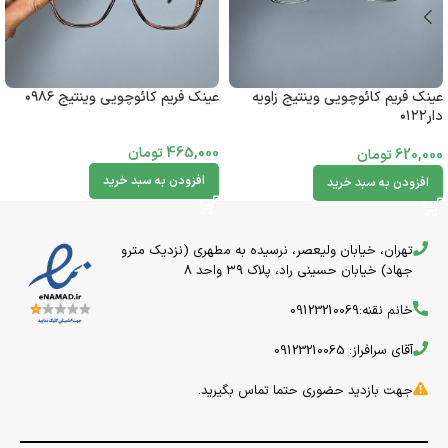
عینک فریم کائوچویی وینتیج زاویه
عینک فریم کائوچویی وینتیج ۰۹۸۶
دار۰۱۲۲
465,000
تومان
620,000
تومان
افزودن به سبد خرید
افزودن به سبد خرید
تهران، خیابان ولیعصر، نرسیده به مطهری (نزدیک مترو
جهاد) خیابان حسینی راد، پلاک ۳۹ واحد 8
خانم نقنه:09123210069
آقای سرافراز: 09123210065
جهت بازدید حضوری حتما تماس بگیرید.