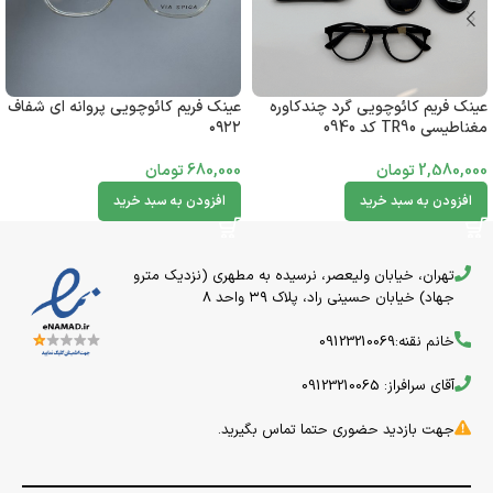
عینک فریم کائوچویی گرد چندکاوره
عینک فریم کائوچویی پروانه ای شفاف
مغناطیسی TR90 کد 0940
۰۹۲۲
2,580,000
تومان
680,000
تومان
افزودن به سبد خرید
افزودن به سبد خرید
تهران، خیابان ولیعصر، نرسیده به مطهری (نزدیک مترو
جهاد) خیابان حسینی راد، پلاک ۳۹ واحد 8
خانم نقنه:09123210069
آقای سرافراز: 09123210065
جهت بازدید حضوری حتما تماس بگیرید.