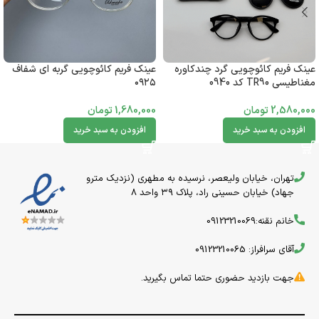
عینک فریم کائوچویی گرد چندکاوره
عینک فریم کائوچویی گربه ای شفاف
مغناطیسی TR90 کد 0940
۰۹۲۵
2,580,000
تومان
1,680,000
تومان
افزودن به سبد خرید
افزودن به سبد خرید
تهران، خیابان ولیعصر، نرسیده به مطهری (نزدیک مترو
جهاد) خیابان حسینی راد، پلاک ۳۹ واحد 8
خانم نقنه:09123210069
آقای سرافراز: 09123210065
جهت بازدید حضوری حتما تماس بگیرید.