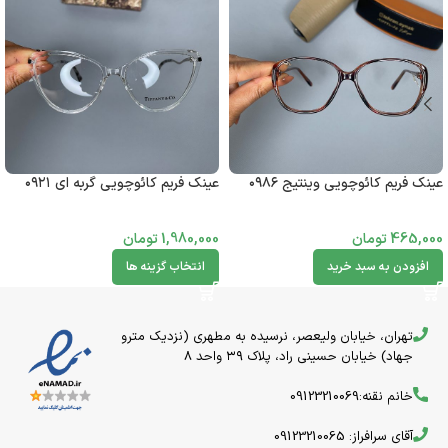
عینک فریم کائوچویی وینتیج ۰۹۸۶
عینک فریم کائوچویی گربه ای ۰۹۲۱
465,000
تومان
1,980,000
تومان
افزودن به سبد خرید
انتخاب گزینه ها
تهران، خیابان ولیعصر، نرسیده به مطهری (نزدیک مترو
جهاد) خیابان حسینی راد، پلاک ۳۹ واحد 8
خانم نقنه:09123210069
آقای سرافراز: 09123210065