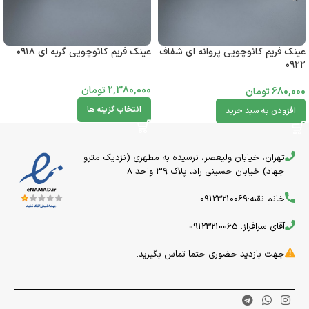
عینک فریم کائوچویی پروانه ای شفاف
عینک فریم کائوچویی گربه ای ۰۹۱۸
۰۹۲۲
2,380,000
تومان
680,000
تومان
انتخاب گزینه ها
افزودن به سبد خرید
تهران، خیابان ولیعصر، نرسیده به مطهری (نزدیک مترو
جهاد) خیابان حسینی راد، پلاک ۳۹ واحد 8
خانم نقنه:09123210069
آقای سرافراز: 09123210065
جهت بازدید حضوری حتما تماس بگیرید.