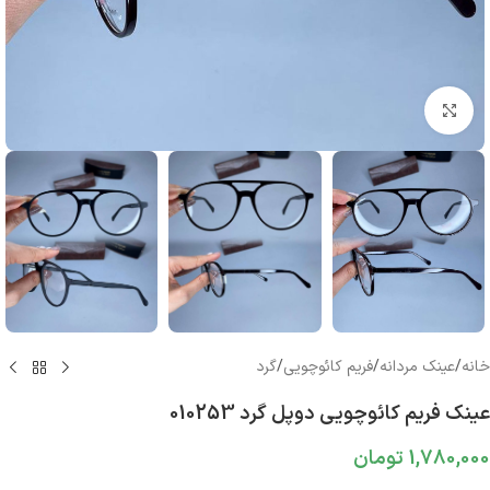
بزرگنمایی تصویر
خانه
/
عینک مردانه
/
فریم کائوچویی
/
گرد
عینک فریم کائوچویی دوپل گرد 010253
1,780,000
تومان