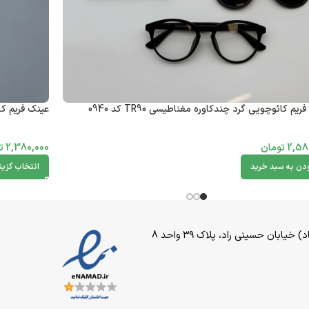
یم کائوچویی گرد چندکاوره مغناطیسی TR90 کد 0940
عینک فریم کائو
2,58
تومان
2,380,000
ت
ودن به سبد خرید
انتخاب گزین
بان حسینی راد، پلاک ۳۹ واحد 8