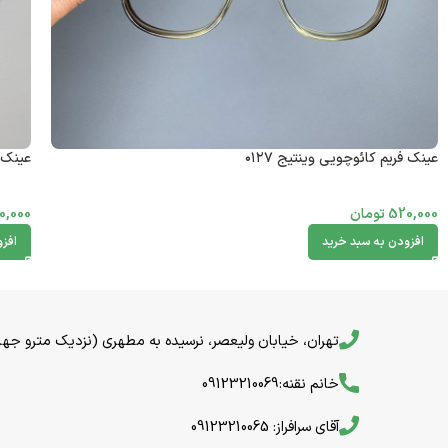
عینک فریم کائوچویی وینتیج ۰۱۲۷
عینک فر
520,000
تومان
0,000
افزودن به سبد خرید
افز
تهران، خیابان ولیعصر، نرسیده به مطهری (نزدیک مترو جهاد) خیا
خانم نقنه:09123210069
آقای سرافراز: 09123210065