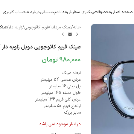
صفحه اصلی
محصولات
پیگیری سفارش
مقالات
پشتیبانی
درباره ما
حساب کاربری
خانه
/
عینک مردانه
/
فریم کائوچویی
/
زاویه دار
/
عینک 
عینک فریم کائوچویی دوپل زاویه دار کاوردار
980,000
تومان
ابعاد عینک
عرض عدسی 54 میلیمتر
پل بینی 16 میلیمتر
طول دسته 145 میلیمتر
عرض کلی فریم 136 میلیمتر
ارتفاع فریم 50 میلیمتر
سایز بزرگ
در انبار موجود نمی باشد