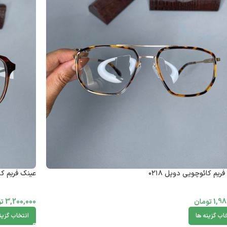
ریم کائوچویی دوپل ۰۲۱۸
عینک فریم کائ
1,98
تومان
3,200,000
تو
اب گزینه ها
انتخاب گزین