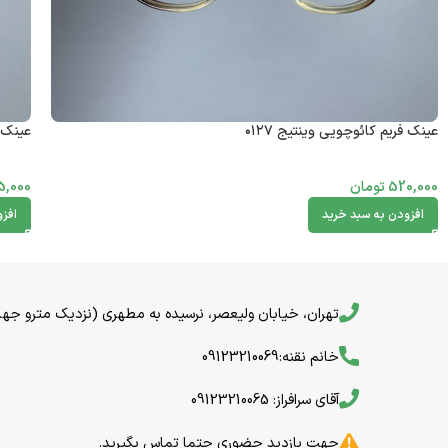
عینک فریم کائوچویی وینتیج ۰۱۲۷
عینک ف
520,000
تومان
5,000
افزودن به سبد خرید
افز
تهران، خیابان ولیعصر، نرسیده به مطهری (نزدیک مترو جهاد) خیا
خانم نقنه:09123210069
آقای سرافراز: 09123210065
جهت بازدید حضوری حتما تماس بگیرید.