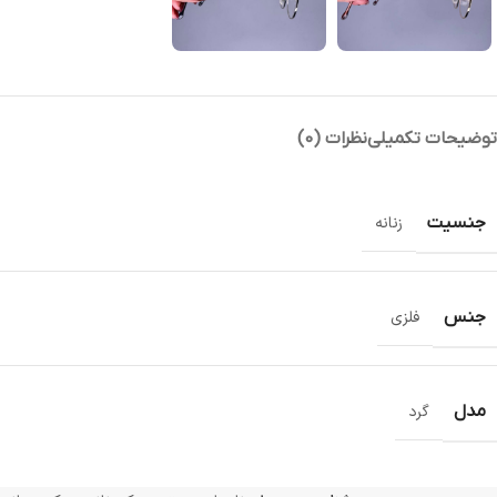
توضیحات تکمیلی
نظرات (0)
جنسیت
زنانه
جنس
فلزی
مدل
گرد