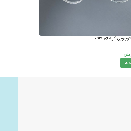
چویی گربه ای ۰۹۲۱
عینک فریم کائوچویی گ
مان
1,980,000
تومان
ه ها
انتخاب گزینه ها