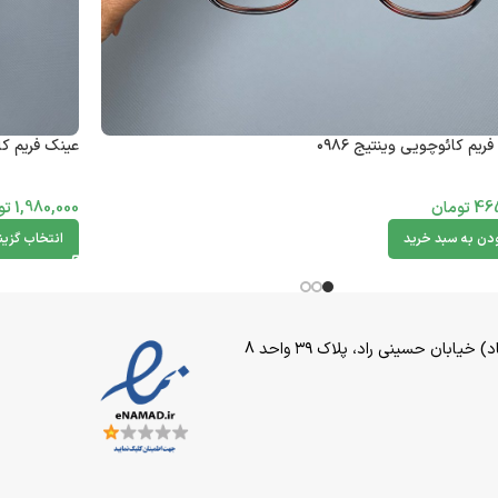
ریم کائوچویی وینتیج ۰۹۸۶
عینک فریم کائو
46
تومان
1,980,000
تو
ودن به سبد خرید
انتخاب گزین
بان حسینی راد، پلاک ۳۹ واحد 8